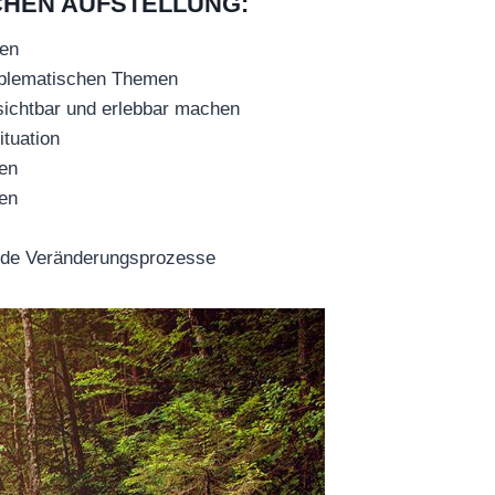
CHEN AUFSTELLUNG:
den
roblematischen Themen
sichtbar und erlebbar machen
tuation
en
den
ende Veränderungsprozesse