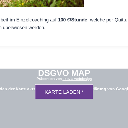
rbeit im Einzelcoaching auf
100 €/Stunde
, welche per Quitt
n überwiesen werden.
DSGVO MAP
Präsentiert von
exovia webdesign
aden der Karte akzeptierst du die Datenschutzerklärung von Goog
KARTE LADEN *